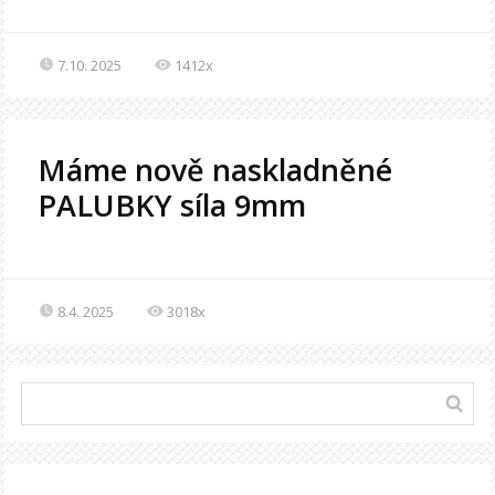
7.10. 2025
1412x
Máme nově naskladněné
PALUBKY síla 9mm
8.4. 2025
3018x