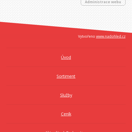
Administrace webu
Vytvořeno
www.nadohled.cz
Úvod
Sortiment
Služby
Ceník