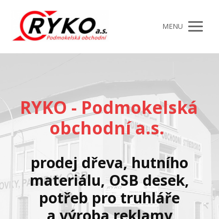
MENU
RYKO - Podmokelská
obchodní a.s.
prodej dřeva, hutního
materiálu, OSB desek,
potřeb pro truhláře
a
výroba reklamy