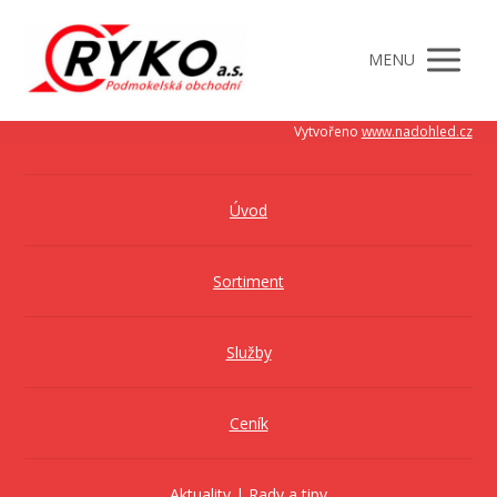
MENU
Vytvořeno
www.nadohled.cz
Úvod
Sortiment
Služby
Ceník
Aktuality | Rady a tipy